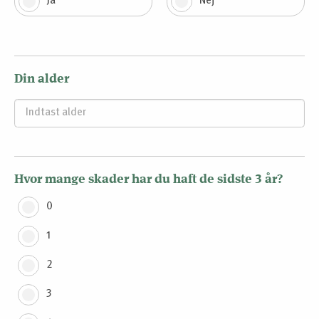
Ja
Nej
Din alder
Hvor mange skader har du haft de sidste 3 år?
0
1
2
3