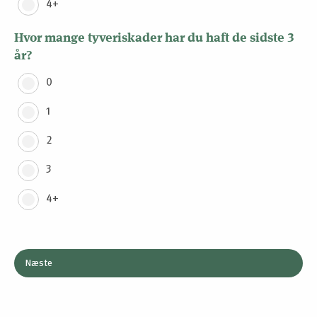
4+
Hvor mange tyveriskader har du haft de sidste 3
år?
0
1
2
3
4+
Næste